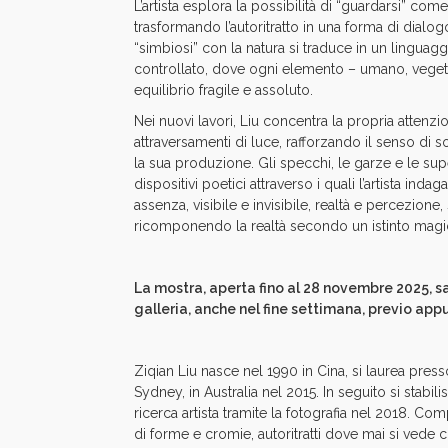
L’artista esplora la possibilità di “guardarsi” co
trasformando l’autoritratto in una forma di dialogo
“simbiosi” con la natura si traduce in un linguagg
controllato, dove ogni elemento – umano, vegeta
equilibrio fragile e assoluto.
Nei nuovi lavori, Liu concentra la propria attenzi
attraversamenti di luce, rafforzando il senso di s
la sua produzione. Gli specchi, le garze e le super
dispositivi poetici attraverso i quali l’artista inda
assenza, visibile e invisibile, realtà e percezio
ricomponendo la realtà secondo un istinto magic
La mostra, aperta fino al 28 novembre 2025, sarà
galleria, anche nel fine settimana, previo a
Ziqian Liu
nasce nel 1990 in Cina, si laurea pres
Sydney, in Australia nel 2015. In seguito si stabil
ricerca artista tramite la fotografia nel 2018. Comp
di forme e cromie, autoritratti dove mai si vede c