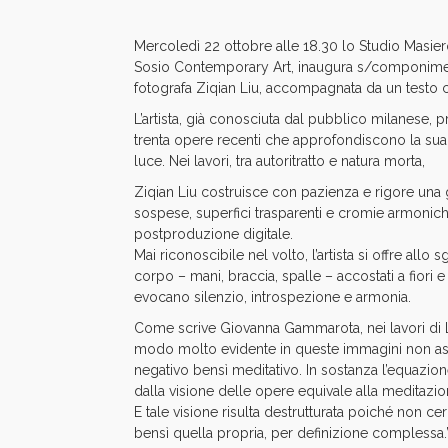
Mercoledì 22 ottobre alle 18.30
lo Studio Masier
Sosio Contemporary Art, inaugura s/componimen
fotografa Ziqian Liu, accompagnata da un testo 
L’artista, già conosciuta dal pubblico milanese, 
trenta opere recenti che approfondiscono la sua p
luce. Nei lavori, tra autoritratto e natura morta,
Ziqian Liu costruisce con pazienza e rigore una 
sospese, superfici trasparenti e cromie armonic
postproduzione digitale.
Mai riconoscibile nel volto, l’artista si offre all
corpo – mani, braccia, spalle – accostati a fiori e
evocano silenzio, introspezione e armonia.
Come scrive Giovanna Gammarota, nei lavori di Li
modo molto evidente in queste immagini non as
negativo bensì meditativo. In sostanza l’equazion
dalla visione delle opere equivale alla meditazio
E tale visione risulta destrutturata poiché non ce
bensì quella propria, per definizione complessa
.