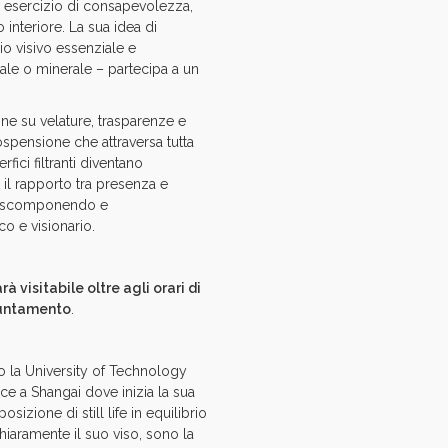
me esercizio di consapevolezza,
 interiore. La sua idea di
io visivo essenziale e
le o minerale – partecipa a un
one su velature, trasparenze e
ospensione che attraversa tutta
fici filtranti diventano
ga il rapporto tra presenza e
ne, scomponendo e
o e visionario.
 visitabile oltre agli orari di
ppuntamento
.
so la University of Technology
isce a Shangai dove inizia la sua
osizione di still life in equilibrio
hiaramente il suo viso, sono la