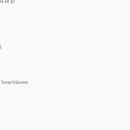
re 18.30
t
Torre/Villoresi